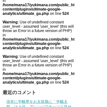
in
/home/mana17/yukimana.com/public_html/wp-
content/plugins/ultimate-google-
analytics/ultimate_ga.php
on line
524
Warning
: Use of undefined constant
user_level - assumed 'user_level' (this will
throw an Error in a future version of PHP)
in
/home/mana17/yukimana.com/public_html/wp-
content/plugins/ultimate-google-
analytics/ultimate_ga.php
on line
524
Warning
: Use of undefined constant
user_level - assumed 'user_level' (this will
throw an Error in a future version of PHP)
in
/home/mana17/yukimana.com/public_html/wp-
content/plugins/ultimate-google-
analytics/ultimate_ga.php
on line
524
最近のコメント
浴衣に半幅帯をお太鼓風に「半幅太
鼓」は上品 アレンジでホッソリ見せ