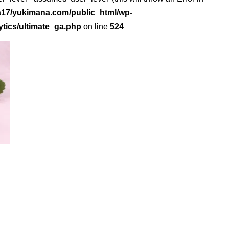
17/yukimana.com/public_html/wp-
ytics/ultimate_ga.php
on line
524