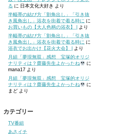
る
に
日本文化大好き
より
半幅帯の結び方「割角出し」「引き抜
き風角出し」浴衣を街着で着る時に
に
お買いもの【大人色柄の浴衣】 |
より
半幅帯の結び方「割角出し」「引き抜
き風角出し」浴衣を街着で着る時に
に
浴衣でお出かけ【花火大会】 |
より
月組「夢現無双」感想 宝塚的オリジ
ナリティは？齋藤先生よかったね
に
mana17
より
月組「夢現無双」感想 宝塚的オリジ
ナリティは？齋藤先生よかったね
に
まど
より
カテゴリー
TV番組
あさイチ