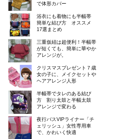
で体形カバー
浴衣にも着物にも半幅帯
簡単な結び方 オススメ
17選まとめ
三重仮紐は超便利！半幅帯
が短くても、簡単に華やか
アレンジが。
クリスマスプレゼント７歳
女の子に、メイクセットや
ヘアアレンジ人形
半幅帯でタレのある結び
方 割り太鼓と半幅太鼓
アレンジで変わる
夜行バスVIPライナー「チ
ェリッシュ」女性専用車
で、かわいく快適