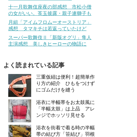
十一月歌舞伎座夜の部感想 市松小僧
の女がいい。莟玉披露・親子連獅子も
月組「アイムフロムーオーストリア」
感想 タマキチは若返っていたけど
スーパー歌舞伎Ⅱ「新版オグリ」隼人
主演感想 美しきヒーローの物語に
よく読まれている記事
三重仮紐は便利！超簡単作
り方の紹介 ひもをつけず
にゴムだけを縫う
浴衣に半幅帯をお太鼓風に
「半幅太鼓」は上品 アレ
ンジでホッソリ見せる
浴衣を街着で着る時の半幅
帯の結び方「笹結び」羽根