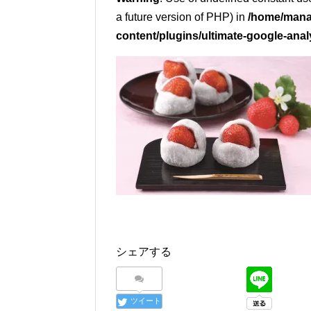
a future version of PHP) in
/home/mana
content/plugins/ultimate-google-anal
シェアする
ツイート