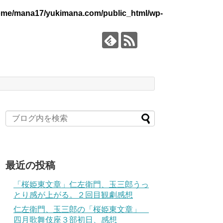
ome/mana17/yukimana.com/public_html/wp-
最近の投稿
「桜姫東文章」仁左衛門、玉三郎うっ
とり感が上がる。２回目観劇感想
仁左衛門、玉三郎の「桜姫東文章」
四月歌舞伎座３部初日、感想