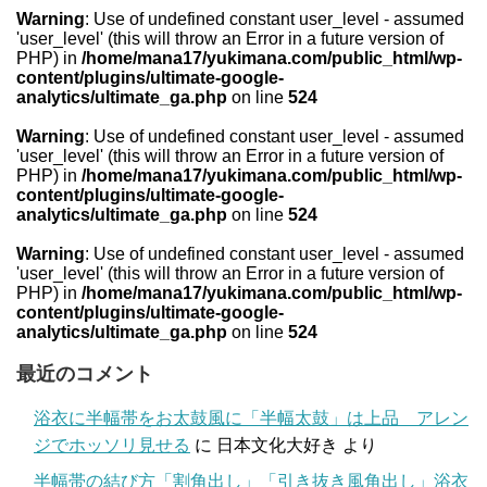
Warning
: Use of undefined constant user_level - assumed
'user_level' (this will throw an Error in a future version of
PHP) in
/home/mana17/yukimana.com/public_html/wp-
content/plugins/ultimate-google-
analytics/ultimate_ga.php
on line
524
Warning
: Use of undefined constant user_level - assumed
'user_level' (this will throw an Error in a future version of
PHP) in
/home/mana17/yukimana.com/public_html/wp-
content/plugins/ultimate-google-
analytics/ultimate_ga.php
on line
524
Warning
: Use of undefined constant user_level - assumed
'user_level' (this will throw an Error in a future version of
PHP) in
/home/mana17/yukimana.com/public_html/wp-
content/plugins/ultimate-google-
analytics/ultimate_ga.php
on line
524
最近のコメント
浴衣に半幅帯をお太鼓風に「半幅太鼓」は上品 アレン
ジでホッソリ見せる
に
日本文化大好き
より
半幅帯の結び方「割角出し」「引き抜き風角出し」浴衣