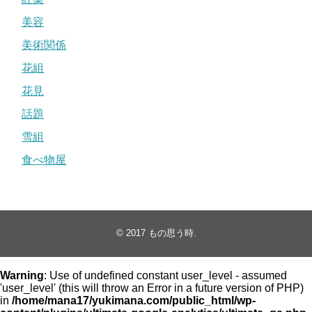
美容
美術関係
花組
花見
話題
雪組
食べ物屋
© 2017
もの思う時
.
Warning
: Use of undefined constant user_level - assumed
'user_level' (this will throw an Error in a future version of PHP)
in
/home/mana17/yukimana.com/public_html/wp-