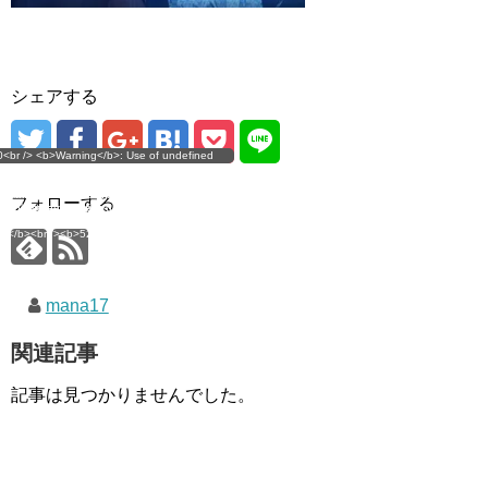
シェアする
g</b>: Use of undefined
0<br /> <b>Warning</b>: Use of undefined
error
 assumed 'user_level' (this
nstant user_level - assumed 'user_level' (this
 a future version of PHP) in
ll throw an Error in a future version of PHP) in
imana.com/public_html/wp-
/home/mana17/yukimana.com/public_html/wp-
フォローする
ns/ultimate-google-
content/plugins/ultimate-google-
ate_ga.php</b> on line
analytics/ultimate_ga.php</b> on line
4</b><br />
<b>524</b><br />
mana17
関連記事
記事は見つかりませんでした。