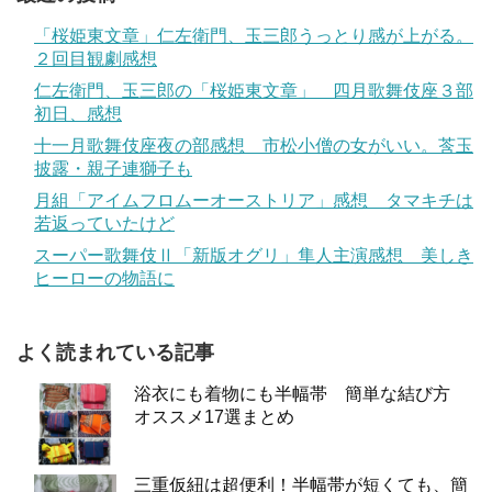
「桜姫東文章」仁左衛門、玉三郎うっとり感が上がる。
２回目観劇感想
仁左衛門、玉三郎の「桜姫東文章」 四月歌舞伎座３部
初日、感想
十一月歌舞伎座夜の部感想 市松小僧の女がいい。莟玉
披露・親子連獅子も
月組「アイムフロムーオーストリア」感想 タマキチは
若返っていたけど
スーパー歌舞伎Ⅱ「新版オグリ」隼人主演感想 美しき
ヒーローの物語に
よく読まれている記事
浴衣にも着物にも半幅帯 簡単な結び方
オススメ17選まとめ
三重仮紐は超便利！半幅帯が短くても、簡