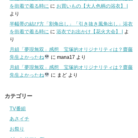
を街着で着る時に
に
お買いもの【大人色柄の浴衣】 |
より
半幅帯の結び方「割角出し」「引き抜き風角出し」浴衣
を街着で着る時に
に
浴衣でお出かけ【花火大会】 |
よ
り
月組「夢現無双」感想 宝塚的オリジナリティは？齋藤
先生よかったね
に
mana17
より
月組「夢現無双」感想 宝塚的オリジナリティは？齋藤
先生よかったね
に
まど
より
カテゴリー
TV番組
あさイチ
お祭り