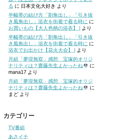
る
に
日本文化大好き
より
半幅帯の結び方「割角出し」「引き抜
き風角出し」浴衣を街着で着る時に
に
お買いもの【大人色柄の浴衣】 |
より
半幅帯の結び方「割角出し」「引き抜
き風角出し」浴衣を街着で着る時に
に
浴衣でお出かけ【花火大会】 |
より
月組「夢現無双」感想 宝塚的オリジ
ナリティは？齋藤先生よかったね
に
mana17
より
月組「夢現無双」感想 宝塚的オリジ
ナリティは？齋藤先生よかったね
に
まど
より
カテゴリー
TV番組
あさイチ