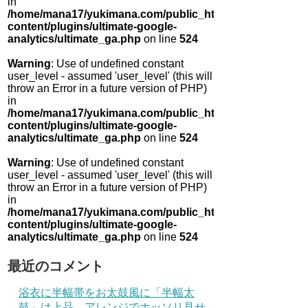
in
/home/mana17/yukimana.com/public_html/wp-
content/plugins/ultimate-google-
analytics/ultimate_ga.php
on line
524
Warning
: Use of undefined constant
user_level - assumed 'user_level' (this will
throw an Error in a future version of PHP)
in
/home/mana17/yukimana.com/public_html/wp-
content/plugins/ultimate-google-
analytics/ultimate_ga.php
on line
524
Warning
: Use of undefined constant
user_level - assumed 'user_level' (this will
throw an Error in a future version of PHP)
in
/home/mana17/yukimana.com/public_html/wp-
content/plugins/ultimate-google-
analytics/ultimate_ga.php
on line
524
最近のコメント
浴衣に半幅帯をお太鼓風に「半幅太
鼓」は上品 アレンジでホッソリ見せ