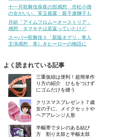
十一月歌舞伎座夜の部感想 市松小僧
の女がいい。莟玉披露・親子連獅子も
月組「アイムフロムーオーストリア」
感想 タマキチは若返っていたけど
スーパー歌舞伎Ⅱ「新版オグリ」隼人
主演感想 美しきヒーローの物語に
よく読まれている記事
三重仮紐は便利！超簡単作
り方の紹介 ひもをつけず
にゴムだけを縫う
クリスマスプレゼント７歳
女の子に、メイクセットや
ヘアアレンジ人形
半幅帯でタレのある結び
方 割り太鼓と半幅太鼓