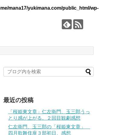
ome/mana17/yukimana.com/public_html/wp-
最近の投稿
「桜姫東文章」仁左衛門、玉三郎うっ
とり感が上がる。２回目観劇感想
仁左衛門、玉三郎の「桜姫東文章」
四月歌舞伎座３部初日、感想