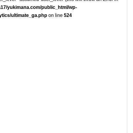
17/yukimana.com/public_html/wp-
ytics/ultimate_ga.php
on line
524