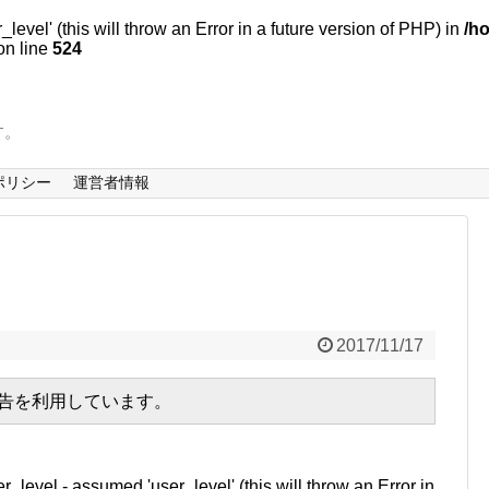
evel' (this will throw an Error in a future version of PHP) in
/h
n line
524
す。
ポリシー
運営者情報
2017/11/17
広告を利用しています。
r_level - assumed 'user_level' (this will throw an Error in