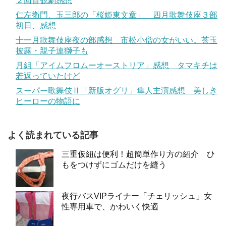
２回目観劇感想
仁左衛門、玉三郎の「桜姫東文章」 四月歌舞伎座３部
初日、感想
十一月歌舞伎座夜の部感想 市松小僧の女がいい。莟玉
披露・親子連獅子も
月組「アイムフロムーオーストリア」感想 タマキチは
若返っていたけど
スーパー歌舞伎Ⅱ「新版オグリ」隼人主演感想 美しき
ヒーローの物語に
よく読まれている記事
三重仮紐は便利！超簡単作り方の紹介 ひ
もをつけずにゴムだけを縫う
夜行バスVIPライナー「チェリッシュ」女
性専用車で、かわいく快適