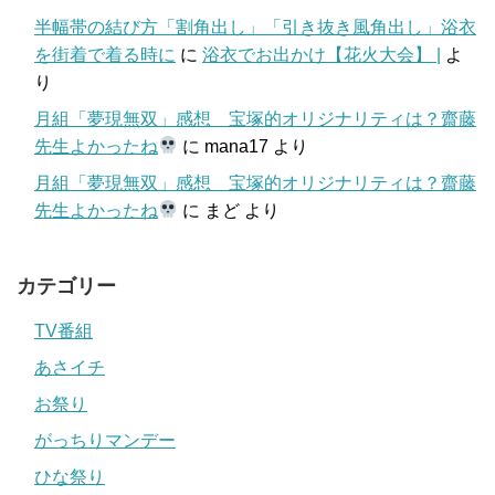
半幅帯の結び方「割角出し」「引き抜き風角出し」浴衣
を街着で着る時に
に
浴衣でお出かけ【花火大会】 |
よ
り
月組「夢現無双」感想 宝塚的オリジナリティは？齋藤
先生よかったね
に
mana17
より
月組「夢現無双」感想 宝塚的オリジナリティは？齋藤
先生よかったね
に
まど
より
カテゴリー
TV番組
あさイチ
お祭り
がっちりマンデー
ひな祭り