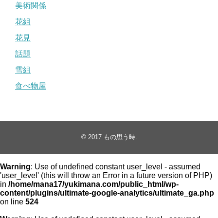
美術関係
花組
花見
話題
雪組
食べ物屋
© 2017
もの思う時
.
Warning
: Use of undefined constant user_level - assumed
'user_level' (this will throw an Error in a future version of PHP)
in
/home/mana17/yukimana.com/public_html/wp-
content/plugins/ultimate-google-analytics/ultimate_ga.php
on line
524