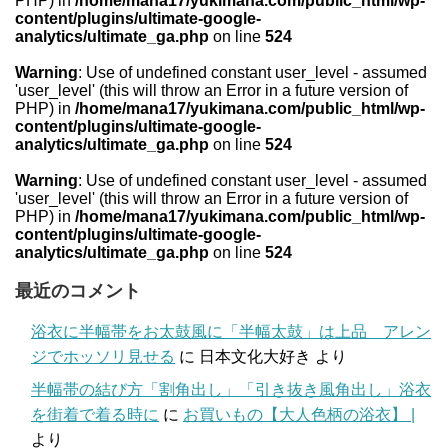
PHP) in
/home/mana17/yukimana.com/public_html/wp-
content/plugins/ultimate-google-
analytics/ultimate_ga.php
on line
524
Warning
: Use of undefined constant user_level - assumed
'user_level' (this will throw an Error in a future version of
PHP) in
/home/mana17/yukimana.com/public_html/wp-
content/plugins/ultimate-google-
analytics/ultimate_ga.php
on line
524
Warning
: Use of undefined constant user_level - assumed
'user_level' (this will throw an Error in a future version of
PHP) in
/home/mana17/yukimana.com/public_html/wp-
content/plugins/ultimate-google-
analytics/ultimate_ga.php
on line
524
最近のコメント
浴衣に半幅帯をお太鼓風に「半幅太鼓」は上品 アレン
ジでホッソリ見せる
に
日本文化大好き
より
半幅帯の結び方「割角出し」「引き抜き風角出し」浴衣
を街着で着る時に
に
お買いもの【大人色柄の浴衣】 |
より