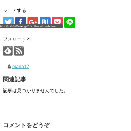
シェアする
g</b>: Use of undefined
0<br /> <b>Warning</b>: Use of undefined
error
 assumed 'user_level' (this
nstant user_level - assumed 'user_level' (this
 a future version of PHP) in
ll throw an Error in a future version of PHP) in
imana.com/public_html/wp-
/home/mana17/yukimana.com/public_html/wp-
フォローする
ns/ultimate-google-
content/plugins/ultimate-google-
ate_ga.php</b> on line
analytics/ultimate_ga.php</b> on line
4</b><br />
<b>524</b><br />
mana17
関連記事
記事は見つかりませんでした。
コメントをどうぞ