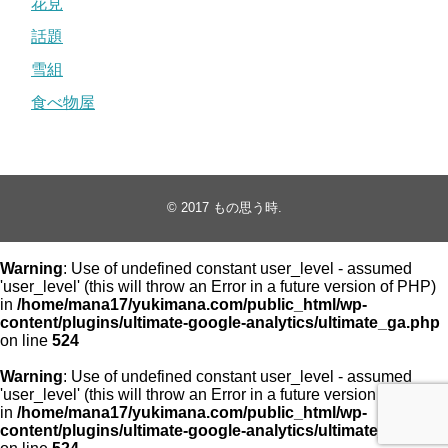
花見
話題
雪組
食べ物屋
© 2017
もの思う時
.
Warning
: Use of undefined constant user_level - assumed
'user_level' (this will throw an Error in a future version of PHP)
in
/home/mana17/yukimana.com/public_html/wp-
content/plugins/ultimate-google-analytics/ultimate_ga.php
on line
524
Warning
: Use of undefined constant user_level - assumed
'user_level' (this will throw an Error in a future version of PHP)
in
/home/mana17/yukimana.com/public_html/wp-
content/plugins/ultimate-google-analytics/ultimate_ga.php