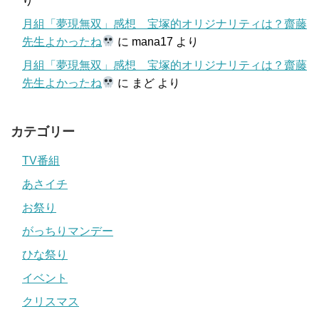
り
月組「夢現無双」感想 宝塚的オリジナリティは？齋藤
先生よかったね
に
mana17
より
月組「夢現無双」感想 宝塚的オリジナリティは？齋藤
先生よかったね
に
まど
より
カテゴリー
TV番組
あさイチ
お祭り
がっちりマンデー
ひな祭り
イベント
クリスマス