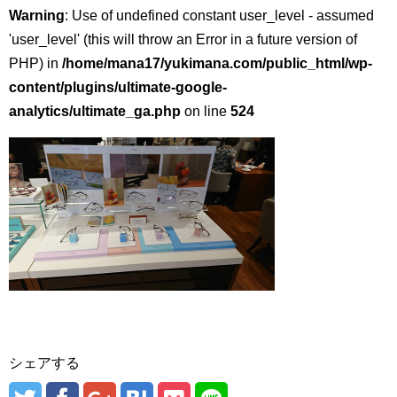
Warning
: Use of undefined constant user_level - assumed
'user_level' (this will throw an Error in a future version of
PHP) in
/home/mana17/yukimana.com/public_html/wp-
content/plugins/ultimate-google-
analytics/ultimate_ga.php
on line
524
シェアする