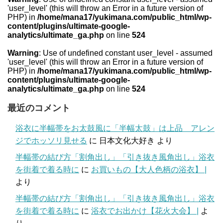
'user_level' (this will throw an Error in a future version of
PHP) in
/home/mana17/yukimana.com/public_html/wp-
content/plugins/ultimate-google-
analytics/ultimate_ga.php
on line
524
Warning
: Use of undefined constant user_level - assumed
'user_level' (this will throw an Error in a future version of
PHP) in
/home/mana17/yukimana.com/public_html/wp-
content/plugins/ultimate-google-
analytics/ultimate_ga.php
on line
524
最近のコメント
浴衣に半幅帯をお太鼓風に「半幅太鼓」は上品 アレン
ジでホッソリ見せる
に
日本文化大好き
より
半幅帯の結び方「割角出し」「引き抜き風角出し」浴衣
を街着で着る時に
に
お買いもの【大人色柄の浴衣】 |
より
半幅帯の結び方「割角出し」「引き抜き風角出し」浴衣
を街着で着る時に
に
浴衣でお出かけ【花火大会】 |
よ