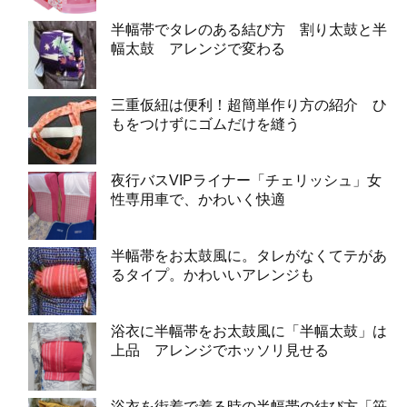
半幅帯でタレのある結び方 割り太鼓と半
幅太鼓 アレンジで変わる
三重仮紐は便利！超簡単作り方の紹介 ひ
もをつけずにゴムだけを縫う
夜行バスVIPライナー「チェリッシュ」女
性専用車で、かわいく快適
半幅帯をお太鼓風に。タレがなくてテがあ
るタイプ。かわいいアレンジも
浴衣に半幅帯をお太鼓風に「半幅太鼓」は
上品 アレンジでホッソリ見せる
浴衣を街着で着る時の半幅帯の結び方「笹