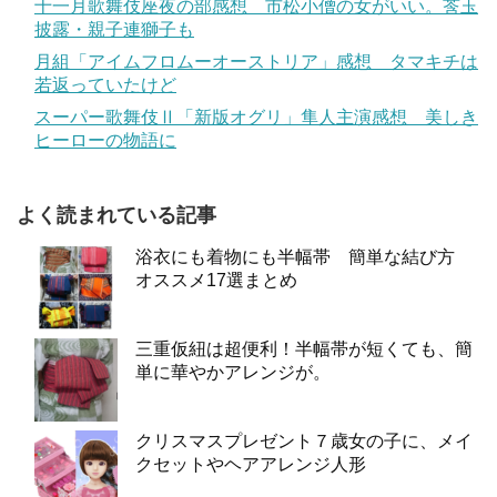
十一月歌舞伎座夜の部感想 市松小僧の女がいい。莟玉
披露・親子連獅子も
月組「アイムフロムーオーストリア」感想 タマキチは
若返っていたけど
スーパー歌舞伎Ⅱ「新版オグリ」隼人主演感想 美しき
ヒーローの物語に
よく読まれている記事
浴衣にも着物にも半幅帯 簡単な結び方
オススメ17選まとめ
三重仮紐は超便利！半幅帯が短くても、簡
単に華やかアレンジが。
クリスマスプレゼント７歳女の子に、メイ
クセットやヘアアレンジ人形