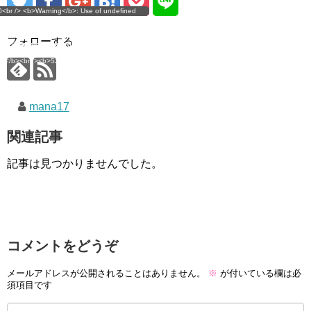
g</b>: Use of undefined
0<br /> <b>Warning</b>: Use of undefined
error
 assumed 'user_level' (this
nstant user_level - assumed 'user_level' (this
 a future version of PHP) in
ll throw an Error in a future version of PHP) in
imana.com/public_html/wp-
/home/mana17/yukimana.com/public_html/wp-
フォローする
ns/ultimate-google-
content/plugins/ultimate-google-
ate_ga.php</b> on line
analytics/ultimate_ga.php</b> on line
4</b><br />
<b>524</b><br />
mana17
関連記事
記事は見つかりませんでした。
コメントをどうぞ
メールアドレスが公開されることはありません。
※
が付いている欄は必
須項目です