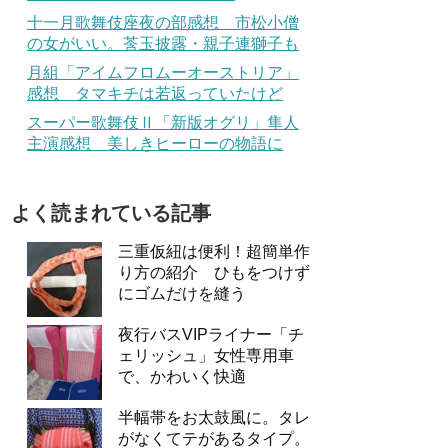
十一月歌舞伎座夜の部感想 市松小僧
の女がいい。莟玉披露・親子連獅子も
月組「アイムフロムーオーストリア」
感想 タマキチは若返っていたけど
スーパー歌舞伎Ⅱ「新版オグリ」隼人
主演感想 美しきヒーローの物語に
よく読まれている記事
三重仮紐は便利！超簡単作
り方の紹介 ひもをつけず
にゴムだけを縫う
夜行バスVIPライナー「チ
ェリッシュ」女性専用車
で、かわいく快適
半幅帯をお太鼓風に。タレ
がなくてテがあるタイプ。