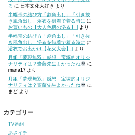
る
に
日本文化大好き
より
半幅帯の結び方「割角出し」「引き抜
き風角出し」浴衣を街着で着る時に
に
お買いもの【大人色柄の浴衣】 |
より
半幅帯の結び方「割角出し」「引き抜
き風角出し」浴衣を街着で着る時に
に
浴衣でお出かけ【花火大会】 |
より
月組「夢現無双」感想 宝塚的オリジ
ナリティは？齋藤先生よかったね
に
mana17
より
月組「夢現無双」感想 宝塚的オリジ
ナリティは？齋藤先生よかったね
に
まど
より
カテゴリー
TV番組
あさイチ