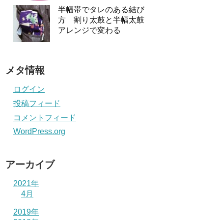
半幅帯でタレのある結び
方 割り太鼓と半幅太鼓
アレンジで変わる
メタ情報
ログイン
投稿フィード
コメントフィード
WordPress.org
アーカイブ
2021年
4月
2019年