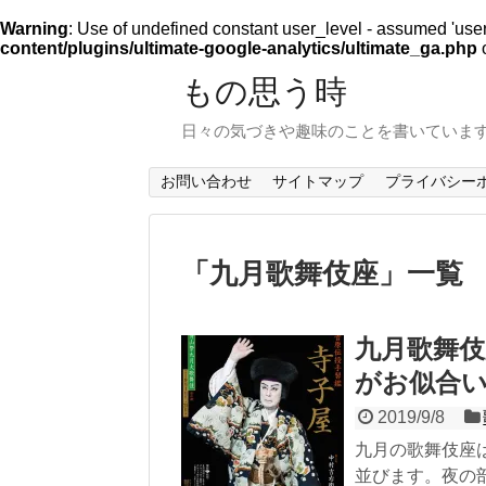
Warning
: Use of undefined constant user_level - assumed 'user_l
content/plugins/ultimate-google-analytics/ultimate_ga.php
o
もの思う時
日々の気づきや趣味のことを書いていま
お問い合わせ
サイトマップ
プライバシー
「
九月歌舞伎座
」
一覧
九月歌舞伎
がお似合
2019/9/8
九月の歌舞伎座
並びます。夜の