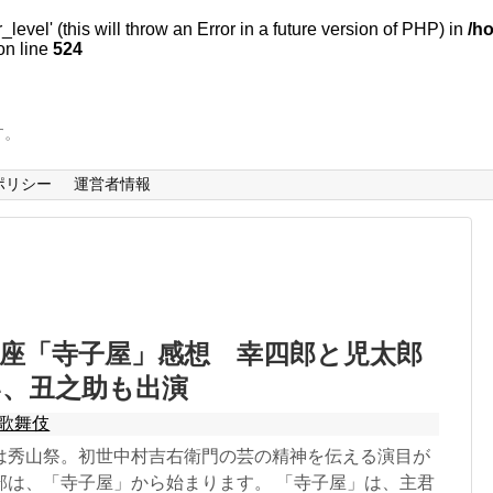
evel' (this will throw an Error in a future version of PHP) in
/h
n line
524
す。
ポリシー
運営者情報
座「寺子屋」感想 幸四郎と児太郎
い、丑之助も出演
歌舞伎
は秀山祭。初世中村吉右衛門の芸の精神を伝える演目が
部は、「寺子屋」から始まります。 「寺子屋」は、主君