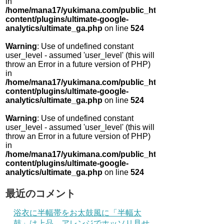
in
/home/mana17/yukimana.com/public_html/wp-
content/plugins/ultimate-google-
analytics/ultimate_ga.php
on line
524
Warning
: Use of undefined constant
user_level - assumed 'user_level' (this will
throw an Error in a future version of PHP)
in
/home/mana17/yukimana.com/public_html/wp-
content/plugins/ultimate-google-
analytics/ultimate_ga.php
on line
524
Warning
: Use of undefined constant
user_level - assumed 'user_level' (this will
throw an Error in a future version of PHP)
in
/home/mana17/yukimana.com/public_html/wp-
content/plugins/ultimate-google-
analytics/ultimate_ga.php
on line
524
最近のコメント
浴衣に半幅帯をお太鼓風に「半幅太
鼓」は上品 アレンジでホッソリ見せ