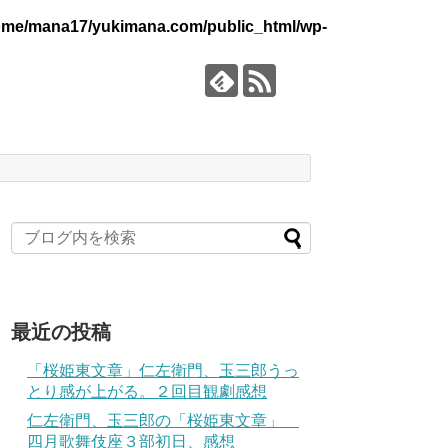
ome/mana17/yukimana.com/public_html/wp-
最近の投稿
「桜姫東文章」仁左衛門、玉三郎うっ
とり感が上がる。２回目観劇感想
仁左衛門、玉三郎の「桜姫東文章」
四月歌舞伎座３部初日、感想