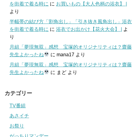
を街着で着る時に
に
お買いもの【大人色柄の浴衣】 |
より
半幅帯の結び方「割角出し」「引き抜き風角出し」浴衣
を街着で着る時に
に
浴衣でお出かけ【花火大会】 |
よ
り
月組「夢現無双」感想 宝塚的オリジナリティは？齋藤
先生よかったね
に
mana17
より
月組「夢現無双」感想 宝塚的オリジナリティは？齋藤
先生よかったね
に
まど
より
カテゴリー
TV番組
あさイチ
お祭り
がっちりマンデー