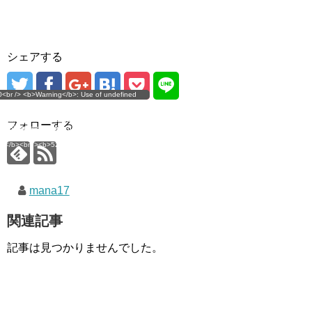
シェアする
g</b>: Use of undefined
0<br /> <b>Warning</b>: Use of undefined
error
 assumed 'user_level' (this
nstant user_level - assumed 'user_level' (this
 a future version of PHP) in
ll throw an Error in a future version of PHP) in
imana.com/public_html/wp-
/home/mana17/yukimana.com/public_html/wp-
フォローする
ns/ultimate-google-
content/plugins/ultimate-google-
ate_ga.php</b> on line
analytics/ultimate_ga.php</b> on line
4</b><br />
<b>524</b><br />
mana17
関連記事
記事は見つかりませんでした。