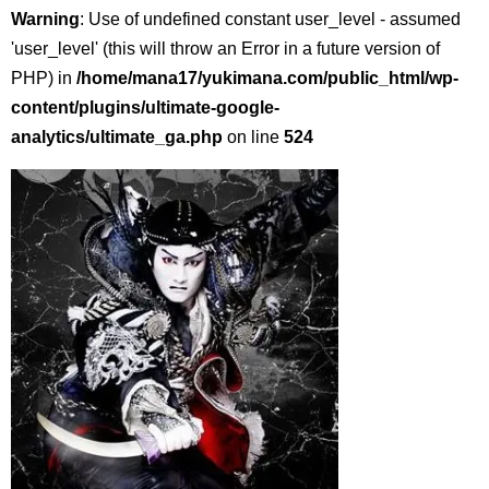
Warning
: Use of undefined constant user_level - assumed
'user_level' (this will throw an Error in a future version of
PHP) in
/home/mana17/yukimana.com/public_html/wp-
content/plugins/ultimate-google-
analytics/ultimate_ga.php
on line
524