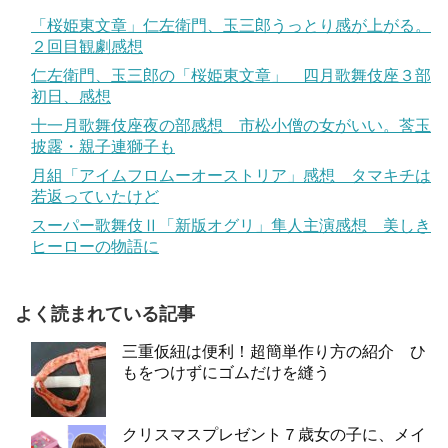
「桜姫東文章」仁左衛門、玉三郎うっとり感が上がる。
２回目観劇感想
仁左衛門、玉三郎の「桜姫東文章」 四月歌舞伎座３部
初日、感想
十一月歌舞伎座夜の部感想 市松小僧の女がいい。莟玉
披露・親子連獅子も
月組「アイムフロムーオーストリア」感想 タマキチは
若返っていたけど
スーパー歌舞伎Ⅱ「新版オグリ」隼人主演感想 美しき
ヒーローの物語に
よく読まれている記事
三重仮紐は便利！超簡単作り方の紹介 ひ
もをつけずにゴムだけを縫う
クリスマスプレゼント７歳女の子に、メイ