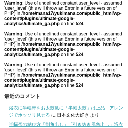
Warning
: Use of undefined constant user_level - assumed
'user_level' (this will throw an Error in a future version of
PHP) in
/home/mana17/yukimana.com/public_html/wp-
content/plugins/ultimate-google-
analytics/ultimate_ga.php
on line
524
Warning
: Use of undefined constant user_level - assumed
'user_level' (this will throw an Error in a future version of
PHP) in
/home/mana17/yukimana.com/public_html/wp-
content/plugins/ultimate-google-
analytics/ultimate_ga.php
on line
524
Warning
: Use of undefined constant user_level - assumed
'user_level' (this will throw an Error in a future version of
PHP) in
/home/mana17/yukimana.com/public_html/wp-
content/plugins/ultimate-google-
analytics/ultimate_ga.php
on line
524
最近のコメント
浴衣に半幅帯をお太鼓風に「半幅太鼓」は上品 アレン
ジでホッソリ見せる
に
日本文化大好き
より
半幅帯の結び方「割角出し」「引き抜き風角出し」浴衣