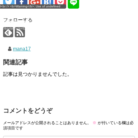
g</b>: Use of undefined
0<br /> <b>Warning</b>: Use of undefined
error
 assumed 'user_level' (this
nstant user_level - assumed 'user_level' (this
 a future version of PHP) in
ll throw an Error in a future version of PHP) in
imana.com/public_html/wp-
/home/mana17/yukimana.com/public_html/wp-
フォローする
ns/ultimate-google-
content/plugins/ultimate-google-
ate_ga.php</b> on line
analytics/ultimate_ga.php</b> on line
4</b><br />
<b>524</b><br />
mana17
関連記事
記事は見つかりませんでした。
コメントをどうぞ
メールアドレスが公開されることはありません。
※
が付いている欄は必
須項目です