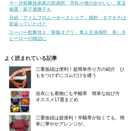
十一月歌舞伎座夜の部感想 市松小僧の女がいい。莟玉
披露・親子連獅子も
月組「アイムフロムーオーストリア」感想 タマキチは
若返っていたけど
スーパー歌舞伎Ⅱ「新版オグリ」隼人主演感想 美しき
ヒーローの物語に
よく読まれている記事
三重仮紐は便利！超簡単作り方の紹介 ひ
もをつけずにゴムだけを縫う
浴衣にも着物にも半幅帯 簡単な結び方
オススメ17選まとめ
三重仮紐は超便利！半幅帯が短くても、簡
単に華やかアレンジが。