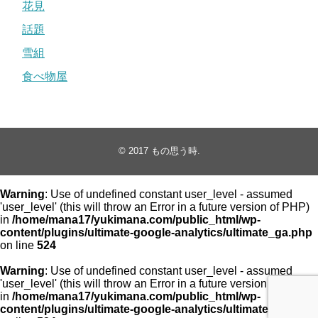
花見
話題
雪組
食べ物屋
© 2017
もの思う時
.
Warning
: Use of undefined constant user_level - assumed
'user_level' (this will throw an Error in a future version of PHP)
in
/home/mana17/yukimana.com/public_html/wp-
content/plugins/ultimate-google-analytics/ultimate_ga.php
on line
524
Warning
: Use of undefined constant user_level - assumed
'user_level' (this will throw an Error in a future version of PHP)
in
/home/mana17/yukimana.com/public_html/wp-
content/plugins/ultimate-google-analytics/ultimate_ga.php