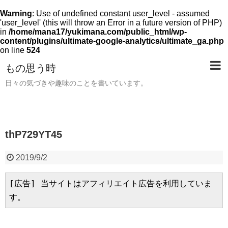
Warning
: Use of undefined constant user_level - assumed
'user_level' (this will throw an Error in a future version of PHP)
in
/home/mana17/yukimana.com/public_html/wp-
content/plugins/ultimate-google-analytics/ultimate_ga.php
on line
524
もの思う時
日々の気づきや趣味のことを書いています。
thP729YT45
2019/9/2
[広告] 当サイトはアフィリエイト広告を利用していま
す。