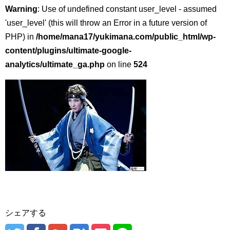
Warning
: Use of undefined constant user_level - assumed
'user_level' (this will throw an Error in a future version of
PHP) in
/home/mana17/yukimana.com/public_html/wp-
content/plugins/ultimate-google-
analytics/ultimate_ga.php
on line
524
シェアする