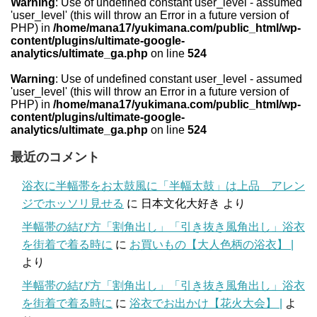
Warning
: Use of undefined constant user_level - assumed
'user_level' (this will throw an Error in a future version of
PHP) in
/home/mana17/yukimana.com/public_html/wp-
content/plugins/ultimate-google-
analytics/ultimate_ga.php
on line
524
Warning
: Use of undefined constant user_level - assumed
'user_level' (this will throw an Error in a future version of
PHP) in
/home/mana17/yukimana.com/public_html/wp-
content/plugins/ultimate-google-
analytics/ultimate_ga.php
on line
524
最近のコメント
浴衣に半幅帯をお太鼓風に「半幅太鼓」は上品 アレン
ジでホッソリ見せる
に
日本文化大好き
より
半幅帯の結び方「割角出し」「引き抜き風角出し」浴衣
を街着で着る時に
に
お買いもの【大人色柄の浴衣】 |
より
半幅帯の結び方「割角出し」「引き抜き風角出し」浴衣
を街着で着る時に
に
浴衣でお出かけ【花火大会】 |
よ