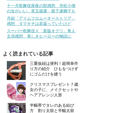
十一月歌舞伎座夜の部感想 市松小僧
の女がいい。莟玉披露・親子連獅子も
月組「アイムフロムーオーストリア」
感想 タマキチは若返っていたけど
スーパー歌舞伎Ⅱ「新版オグリ」隼人
主演感想 美しきヒーローの物語に
よく読まれている記事
三重仮紐は便利！超簡単作
り方の紹介 ひもをつけず
にゴムだけを縫う
クリスマスプレゼント７歳
女の子に、メイクセットや
ヘアアレンジ人形
半幅帯でタレのある結び
方 割り太鼓と半幅太鼓