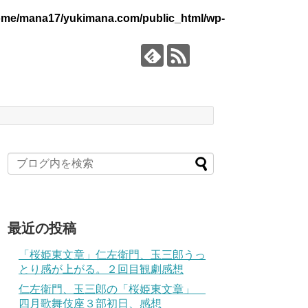
ome/mana17/yukimana.com/public_html/wp-
最近の投稿
「桜姫東文章」仁左衛門、玉三郎うっ
とり感が上がる。２回目観劇感想
仁左衛門、玉三郎の「桜姫東文章」
四月歌舞伎座３部初日、感想