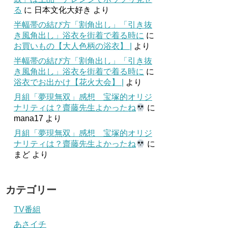
る
に
日本文化大好き
より
半幅帯の結び方「割角出し」「引き抜
き風角出し」浴衣を街着で着る時に
に
お買いもの【大人色柄の浴衣】 |
より
半幅帯の結び方「割角出し」「引き抜
き風角出し」浴衣を街着で着る時に
に
浴衣でお出かけ【花火大会】 |
より
月組「夢現無双」感想 宝塚的オリジ
ナリティは？齋藤先生よかったね
に
mana17
より
月組「夢現無双」感想 宝塚的オリジ
ナリティは？齋藤先生よかったね
に
まど
より
カテゴリー
TV番組
あさイチ