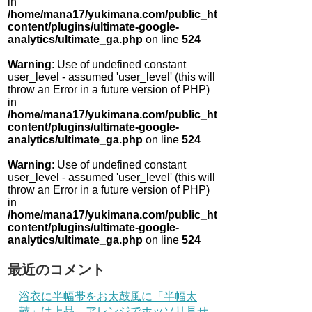
in
/home/mana17/yukimana.com/public_html/wp-
content/plugins/ultimate-google-
analytics/ultimate_ga.php
on line
524
Warning
: Use of undefined constant
user_level - assumed 'user_level' (this will
throw an Error in a future version of PHP)
in
/home/mana17/yukimana.com/public_html/wp-
content/plugins/ultimate-google-
analytics/ultimate_ga.php
on line
524
Warning
: Use of undefined constant
user_level - assumed 'user_level' (this will
throw an Error in a future version of PHP)
in
/home/mana17/yukimana.com/public_html/wp-
content/plugins/ultimate-google-
analytics/ultimate_ga.php
on line
524
最近のコメント
浴衣に半幅帯をお太鼓風に「半幅太
鼓」は上品 アレンジでホッソリ見せ