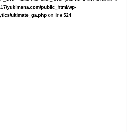
17/yukimana.com/public_html/wp-
ytics/ultimate_ga.php
on line
524