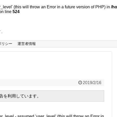
evel' (this will throw an Error in a future version of PHP) in
/h
n line
524
す。
ポリシー
運営者情報
2019/2/16
広告を利用しています。
r_level - assumed 'user_level' (this will throw an Error in