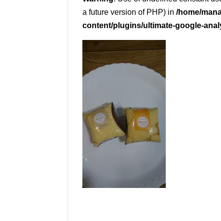
a future version of PHP) in
/home/mana
content/plugins/ultimate-google-anal