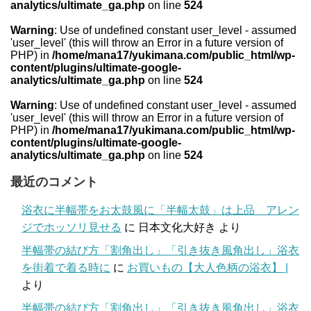
analytics/ultimate_ga.php
on line
524
Warning
: Use of undefined constant user_level - assumed
'user_level' (this will throw an Error in a future version of
PHP) in
/home/mana17/yukimana.com/public_html/wp-
content/plugins/ultimate-google-
analytics/ultimate_ga.php
on line
524
Warning
: Use of undefined constant user_level - assumed
'user_level' (this will throw an Error in a future version of
PHP) in
/home/mana17/yukimana.com/public_html/wp-
content/plugins/ultimate-google-
analytics/ultimate_ga.php
on line
524
最近のコメント
浴衣に半幅帯をお太鼓風に「半幅太鼓」は上品 アレン
ジでホッソリ見せる
に
日本文化大好き
より
半幅帯の結び方「割角出し」「引き抜き風角出し」浴衣
を街着で着る時に
に
お買いもの【大人色柄の浴衣】 |
より
半幅帯の結び方「割角出し」「引き抜き風角出し」浴衣