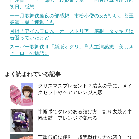
仁左衛門、玉三郎の「桜姫東文章」 四月歌舞伎座３部
初日、感想
十一月歌舞伎座夜の部感想 市松小僧の女がいい。莟玉
披露・親子連獅子も
月組「アイムフロムーオーストリア」感想 タマキチは
若返っていたけど
スーパー歌舞伎Ⅱ「新版オグリ」隼人主演感想 美しき
ヒーローの物語に
よく読まれている記事
クリスマスプレゼント７歳女の子に、メイ
クセットやヘアアレンジ人形
半幅帯でタレのある結び方 割り太鼓と半
幅太鼓 アレンジで変わる
三重仮紐は便利！超簡単作り方の紹介 ひ