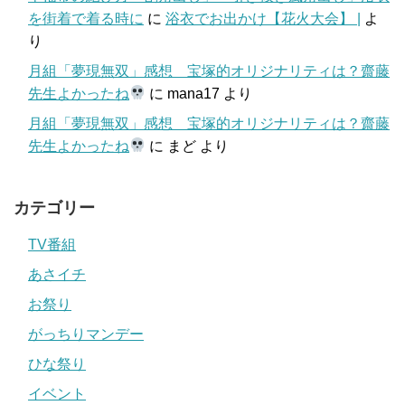
を街着で着る時に
に
浴衣でお出かけ【花火大会】 |
よ
り
月組「夢現無双」感想 宝塚的オリジナリティは？齋藤
先生よかったね
に
mana17
より
月組「夢現無双」感想 宝塚的オリジナリティは？齋藤
先生よかったね
に
まど
より
カテゴリー
TV番組
あさイチ
お祭り
がっちりマンデー
ひな祭り
イベント