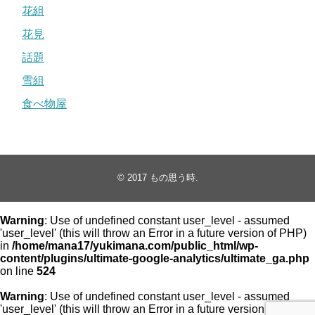
花組
花見
話題
雪組
食べ物屋
© 2017
もの思う時
.
Warning
: Use of undefined constant user_level - assumed
'user_level' (this will throw an Error in a future version of PHP)
in
/home/mana17/yukimana.com/public_html/wp-
content/plugins/ultimate-google-analytics/ultimate_ga.php
on line
524
Warning
: Use of undefined constant user_level - assumed
'user_level' (this will throw an Error in a future version of PHP)