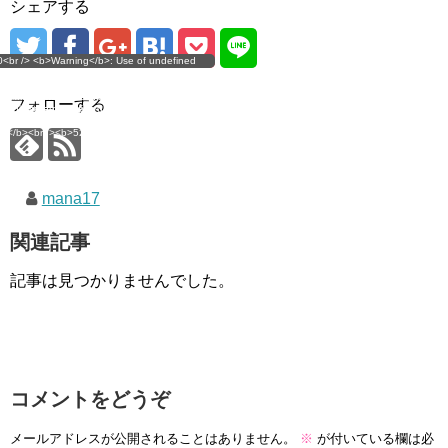
シェアする
g</b>: Use of undefined
0<br /> <b>Warning</b>: Use of undefined
error
 assumed 'user_level' (this
nstant user_level - assumed 'user_level' (this
 a future version of PHP) in
ll throw an Error in a future version of PHP) in
imana.com/public_html/wp-
/home/mana17/yukimana.com/public_html/wp-
フォローする
ns/ultimate-google-
content/plugins/ultimate-google-
ate_ga.php</b> on line
analytics/ultimate_ga.php</b> on line
4</b><br />
<b>524</b><br />
mana17
関連記事
記事は見つかりませんでした。
コメントをどうぞ
メールアドレスが公開されることはありません。
※
が付いている欄は必