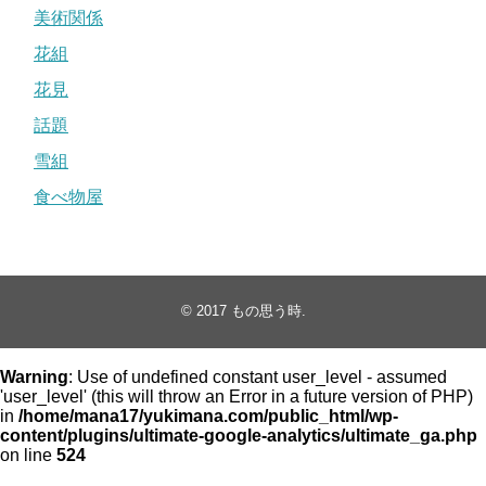
美術関係
花組
花見
話題
雪組
食べ物屋
© 2017
もの思う時
.
Warning
: Use of undefined constant user_level - assumed
'user_level' (this will throw an Error in a future version of PHP)
in
/home/mana17/yukimana.com/public_html/wp-
content/plugins/ultimate-google-analytics/ultimate_ga.php
on line
524