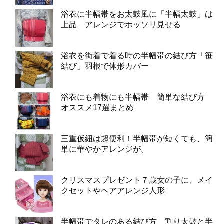
浴衣に半幅帯をお太鼓風に「半幅太鼓」は
上品 アレンジでホッソリ見せる
浴衣を街着で着る時の半幅帯の結び方「笹
結び」羽根で体形カバー
浴衣にも着物にも半幅帯 簡単な結び方
オススメ17選まとめ
三重仮紐は超便利！半幅帯が短くても、簡
単に華やかアレンジが。
クリスマスプレゼント７歳女の子に、メイ
クセットやヘアアレンジ人形
半幅帯でタレのある結び方 割り太鼓と半