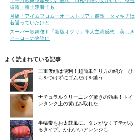
十一月歌舞伎座夜の部感想 市松小僧の女がいい。莟玉
披露・親子連獅子も
月組「アイムフロムーオーストリア」感想 タマキチは
若返っていたけど
スーパー歌舞伎Ⅱ「新版オグリ」隼人主演感想 美しき
ヒーローの物語に
よく読まれている記事
三重仮紐は便利！超簡単作り方の紹介 ひ
もをつけずにゴムだけを縫う
ナチュラルクリーニング驚きの効果！トイ
レタンク上の黄ばみ取れた
半幅帯をお太鼓風に。タレがなくてテがあ
るタイプ。かわいいアレンジも