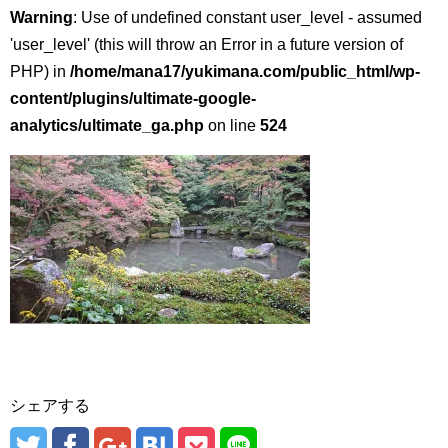
Warning
: Use of undefined constant user_level - assumed
'user_level' (this will throw an Error in a future version of
PHP) in
/home/mana17/yukimana.com/public_html/wp-
content/plugins/ultimate-google-
analytics/ultimate_ga.php
on line
524
シェアする