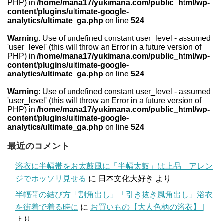
PHP) in
/home/mana17/yukimana.com/public_html/wp-
content/plugins/ultimate-google-
analytics/ultimate_ga.php
on line
524
Warning
: Use of undefined constant user_level - assumed
'user_level' (this will throw an Error in a future version of
PHP) in
/home/mana17/yukimana.com/public_html/wp-
content/plugins/ultimate-google-
analytics/ultimate_ga.php
on line
524
Warning
: Use of undefined constant user_level - assumed
'user_level' (this will throw an Error in a future version of
PHP) in
/home/mana17/yukimana.com/public_html/wp-
content/plugins/ultimate-google-
analytics/ultimate_ga.php
on line
524
最近のコメント
浴衣に半幅帯をお太鼓風に「半幅太鼓」は上品 アレン
ジでホッソリ見せる
に
日本文化大好き
より
半幅帯の結び方「割角出し」「引き抜き風角出し」浴衣
を街着で着る時に
に
お買いもの【大人色柄の浴衣】 |
より