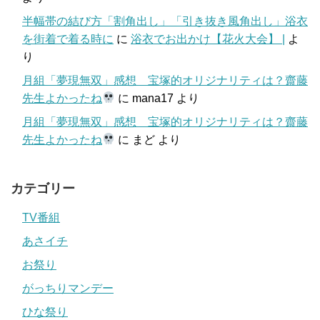
半幅帯の結び方「割角出し」「引き抜き風角出し」浴衣
を街着で着る時に
に
浴衣でお出かけ【花火大会】 |
よ
り
月組「夢現無双」感想 宝塚的オリジナリティは？齋藤
先生よかったね
に
mana17
より
月組「夢現無双」感想 宝塚的オリジナリティは？齋藤
先生よかったね
に
まど
より
カテゴリー
TV番組
あさイチ
お祭り
がっちりマンデー
ひな祭り