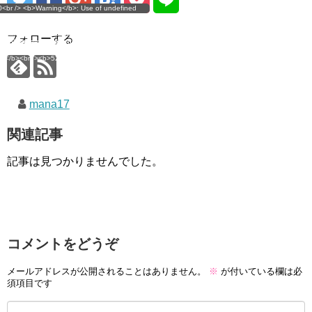
g</b>: Use of undefined
0<br /> <b>Warning</b>: Use of undefined
error
 assumed 'user_level' (this
nstant user_level - assumed 'user_level' (this
 a future version of PHP) in
ll throw an Error in a future version of PHP) in
imana.com/public_html/wp-
/home/mana17/yukimana.com/public_html/wp-
フォローする
ns/ultimate-google-
content/plugins/ultimate-google-
ate_ga.php</b> on line
analytics/ultimate_ga.php</b> on line
4</b><br />
<b>524</b><br />
mana17
関連記事
記事は見つかりませんでした。
コメントをどうぞ
メールアドレスが公開されることはありません。
※
が付いている欄は必
須項目です