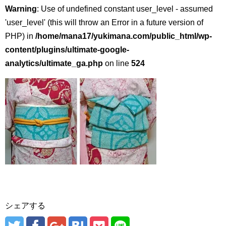
Warning
: Use of undefined constant user_level - assumed
'user_level' (this will throw an Error in a future version of
PHP) in
/home/mana17/yukimana.com/public_html/wp-
content/plugins/ultimate-google-
analytics/ultimate_ga.php
on line
524
シェアする