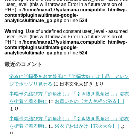
'user_level' (this will throw an Error in a future version of
PHP) in
/home/mana17/yukimana.com/public_html/wp-
content/plugins/ultimate-google-
analytics/ultimate_ga.php
on line
524
Warning
: Use of undefined constant user_level - assumed
'user_level' (this will throw an Error in a future version of
PHP) in
/home/mana17/yukimana.com/public_html/wp-
content/plugins/ultimate-google-
analytics/ultimate_ga.php
on line
524
最近のコメント
浴衣に半幅帯をお太鼓風に「半幅太鼓」は上品 アレン
ジでホッソリ見せる
に
日本文化大好き
より
半幅帯の結び方「割角出し」「引き抜き風角出し」浴衣
を街着で着る時に
に
お買いもの【大人色柄の浴衣】 |
より
半幅帯の結び方「割角出し」「引き抜き風角出し」浴衣
を街着で着る時に
に
浴衣でお出かけ【花火大会】 |
よ
り