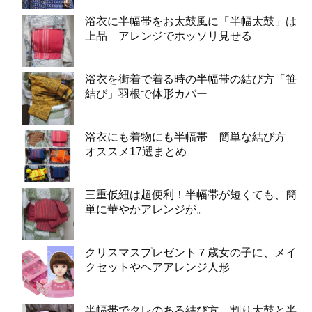
浴衣に半幅帯をお太鼓風に「半幅太鼓」は
上品 アレンジでホッソリ見せる
浴衣を街着で着る時の半幅帯の結び方「笹
結び」羽根で体形カバー
浴衣にも着物にも半幅帯 簡単な結び方
オススメ17選まとめ
三重仮紐は超便利！半幅帯が短くても、簡
単に華やかアレンジが。
クリスマスプレゼント７歳女の子に、メイ
クセットやヘアアレンジ人形
半幅帯でタレのある結び方 割り太鼓と半