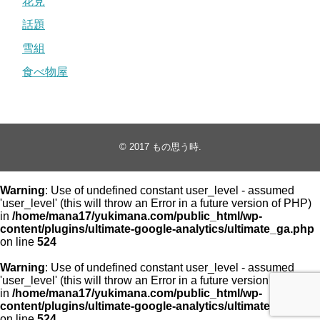
花見
話題
雪組
食べ物屋
© 2017
もの思う時
.
Warning
: Use of undefined constant user_level - assumed
'user_level' (this will throw an Error in a future version of PHP)
in
/home/mana17/yukimana.com/public_html/wp-
content/plugins/ultimate-google-analytics/ultimate_ga.php
on line
524
Warning
: Use of undefined constant user_level - assumed
'user_level' (this will throw an Error in a future version of PHP)
in
/home/mana17/yukimana.com/public_html/wp-
content/plugins/ultimate-google-analytics/ultimate_ga.php
on line
524