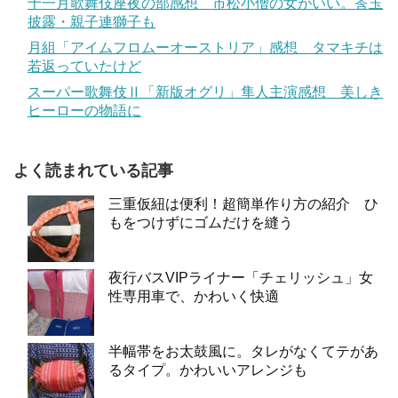
十一月歌舞伎座夜の部感想 市松小僧の女がいい。莟玉
披露・親子連獅子も
月組「アイムフロムーオーストリア」感想 タマキチは
若返っていたけど
スーパー歌舞伎Ⅱ「新版オグリ」隼人主演感想 美しき
ヒーローの物語に
よく読まれている記事
三重仮紐は便利！超簡単作り方の紹介 ひ
もをつけずにゴムだけを縫う
夜行バスVIPライナー「チェリッシュ」女
性専用車で、かわいく快適
半幅帯をお太鼓風に。タレがなくてテがあ
るタイプ。かわいいアレンジも