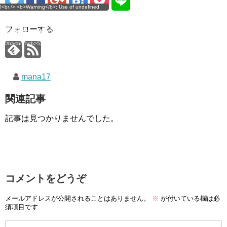
g</b>: Use of undefined
0<br /> <b>Warning</b>: Use of undefined
error
 assumed 'user_level' (this
nstant user_level - assumed 'user_level' (this
 a future version of PHP) in
ll throw an Error in a future version of PHP) in
imana.com/public_html/wp-
/home/mana17/yukimana.com/public_html/wp-
フォローする
ns/ultimate-google-
content/plugins/ultimate-google-
ate_ga.php</b> on line
analytics/ultimate_ga.php</b> on line
4</b><br />
<b>524</b><br />
mana17
関連記事
記事は見つかりませんでした。
コメントをどうぞ
メールアドレスが公開されることはありません。
※
が付いている欄は必
須項目です