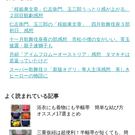
「桜姫東文章」仁左衛門、玉三郎うっとり感が上がる。
２回目観劇感想
仁左衛門、玉三郎の「桜姫東文章」 四月歌舞伎座３部
初日、感想
十一月歌舞伎座夜の部感想 市松小僧の女がいい。莟玉
披露・親子連獅子も
月組「アイムフロムーオーストリア」感想 タマキチは
若返っていたけど
スーパー歌舞伎Ⅱ「新版オグリ」隼人主演感想 美しき
ヒーローの物語に
よく読まれている記事
浴衣にも着物にも半幅帯 簡単な結び方
オススメ17選まとめ
三重仮紐は超便利！半幅帯が短くても、簡