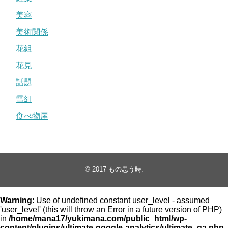
美容
美術関係
花組
花見
話題
雪組
食べ物屋
© 2017
もの思う時
.
Warning
: Use of undefined constant user_level - assumed
'user_level' (this will throw an Error in a future version of PHP)
in
/home/mana17/yukimana.com/public_html/wp-
content/plugins/ultimate-google-analytics/ultimate_ga.php