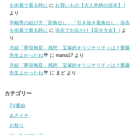
を街着で着る時に
に
お買いもの【大人色柄の浴衣】 |
より
半幅帯の結び方「割角出し」「引き抜き風角出し」浴衣
を街着で着る時に
に
浴衣でお出かけ【花火大会】 |
よ
り
月組「夢現無双」感想 宝塚的オリジナリティは？齋藤
先生よかったね
に
mana17
より
月組「夢現無双」感想 宝塚的オリジナリティは？齋藤
先生よかったね
に
まど
より
カテゴリー
TV番組
あさイチ
お祭り