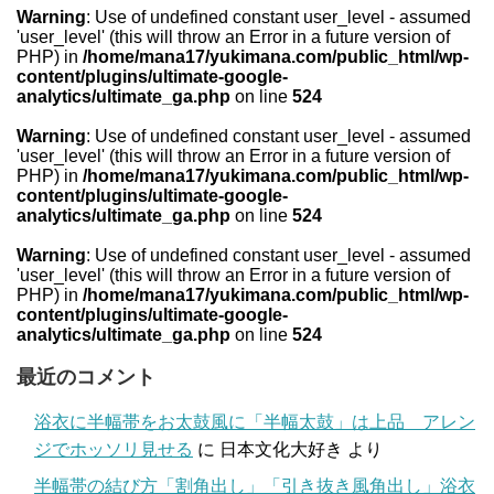
Warning
: Use of undefined constant user_level - assumed
'user_level' (this will throw an Error in a future version of
PHP) in
/home/mana17/yukimana.com/public_html/wp-
content/plugins/ultimate-google-
analytics/ultimate_ga.php
on line
524
Warning
: Use of undefined constant user_level - assumed
'user_level' (this will throw an Error in a future version of
PHP) in
/home/mana17/yukimana.com/public_html/wp-
content/plugins/ultimate-google-
analytics/ultimate_ga.php
on line
524
Warning
: Use of undefined constant user_level - assumed
'user_level' (this will throw an Error in a future version of
PHP) in
/home/mana17/yukimana.com/public_html/wp-
content/plugins/ultimate-google-
analytics/ultimate_ga.php
on line
524
最近のコメント
浴衣に半幅帯をお太鼓風に「半幅太鼓」は上品 アレン
ジでホッソリ見せる
に
日本文化大好き
より
半幅帯の結び方「割角出し」「引き抜き風角出し」浴衣