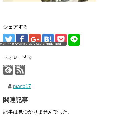
シェアする
g</b>: Use of undefined
0<br /> <b>Warning</b>: Use of undefined
error
 assumed 'user_level' (this
nstant user_level - assumed 'user_level' (this
 a future version of PHP) in
ll throw an Error in a future version of PHP) in
imana.com/public_html/wp-
/home/mana17/yukimana.com/public_html/wp-
フォローする
ns/ultimate-google-
content/plugins/ultimate-google-
ate_ga.php</b> on line
analytics/ultimate_ga.php</b> on line
4</b><br />
<b>524</b><br />
mana17
関連記事
記事は見つかりませんでした。