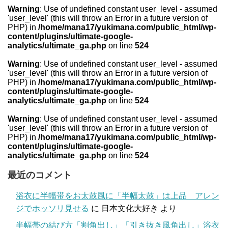
Warning
: Use of undefined constant user_level - assumed
'user_level' (this will throw an Error in a future version of
PHP) in
/home/mana17/yukimana.com/public_html/wp-
content/plugins/ultimate-google-
analytics/ultimate_ga.php
on line
524
Warning
: Use of undefined constant user_level - assumed
'user_level' (this will throw an Error in a future version of
PHP) in
/home/mana17/yukimana.com/public_html/wp-
content/plugins/ultimate-google-
analytics/ultimate_ga.php
on line
524
Warning
: Use of undefined constant user_level - assumed
'user_level' (this will throw an Error in a future version of
PHP) in
/home/mana17/yukimana.com/public_html/wp-
content/plugins/ultimate-google-
analytics/ultimate_ga.php
on line
524
最近のコメント
浴衣に半幅帯をお太鼓風に「半幅太鼓」は上品 アレン
ジでホッソリ見せる
に
日本文化大好き
より
半幅帯の結び方「割角出し」「引き抜き風角出し」浴衣