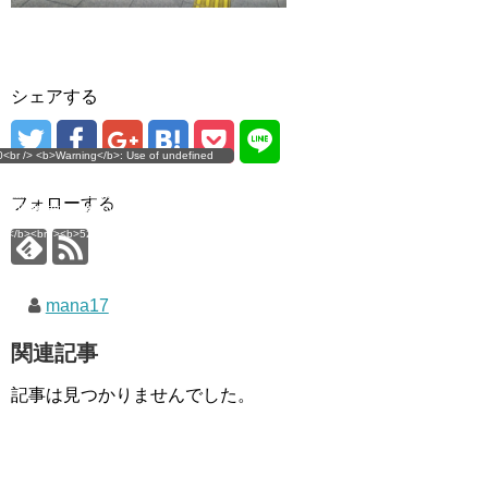
シェアする
g</b>: Use of undefined
0<br /> <b>Warning</b>: Use of undefined
error
 assumed 'user_level' (this
nstant user_level - assumed 'user_level' (this
 a future version of PHP) in
ll throw an Error in a future version of PHP) in
imana.com/public_html/wp-
/home/mana17/yukimana.com/public_html/wp-
フォローする
ns/ultimate-google-
content/plugins/ultimate-google-
ate_ga.php</b> on line
analytics/ultimate_ga.php</b> on line
4</b><br />
<b>524</b><br />
mana17
関連記事
記事は見つかりませんでした。