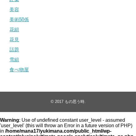
美容
美術関係
花組
花見
話題
雪組
食べ物屋
© 2017
もの思う時
.
Warning
: Use of undefined constant user_level - assumed
'user_level' (this will throw an Error in a future version of PHP)
in
/home/mana17/yukimana.com/public_html/wp-