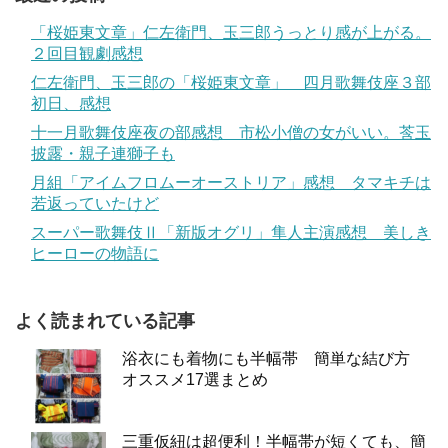
「桜姫東文章」仁左衛門、玉三郎うっとり感が上がる。
２回目観劇感想
仁左衛門、玉三郎の「桜姫東文章」 四月歌舞伎座３部
初日、感想
十一月歌舞伎座夜の部感想 市松小僧の女がいい。莟玉
披露・親子連獅子も
月組「アイムフロムーオーストリア」感想 タマキチは
若返っていたけど
スーパー歌舞伎Ⅱ「新版オグリ」隼人主演感想 美しき
ヒーローの物語に
よく読まれている記事
浴衣にも着物にも半幅帯 簡単な結び方
オススメ17選まとめ
三重仮紐は超便利！半幅帯が短くても、簡