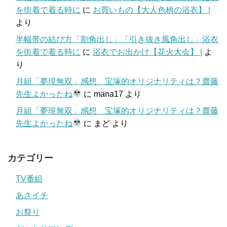
を街着で着る時に
に
お買いもの【大人色柄の浴衣】 |
より
半幅帯の結び方「割角出し」「引き抜き風角出し」浴衣
を街着で着る時に
に
浴衣でお出かけ【花火大会】 |
よ
り
月組「夢現無双」感想 宝塚的オリジナリティは？齋藤
先生よかったね
に
mana17
より
月組「夢現無双」感想 宝塚的オリジナリティは？齋藤
先生よかったね
に
まど
より
カテゴリー
TV番組
あさイチ
お祭り