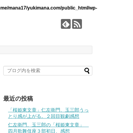
ome/mana17/yukimana.com/public_html/wp-
最近の投稿
「桜姫東文章」仁左衛門、玉三郎うっ
とり感が上がる。２回目観劇感想
仁左衛門、玉三郎の「桜姫東文章」
四月歌舞伎座３部初日、感想