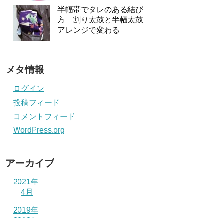
半幅帯でタレのある結び
方 割り太鼓と半幅太鼓
アレンジで変わる
メタ情報
ログイン
投稿フィード
コメントフィード
WordPress.org
アーカイブ
2021年
4月
2019年