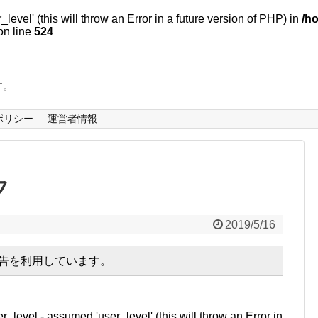
evel' (this will throw an Error in a future version of PHP) in
/h
n line
524
す。
ポリシー
運営者情報
フ
2019/5/16
広告を利用しています。
r_level - assumed 'user_level' (this will throw an Error in