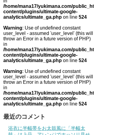
in
/home/mana17/yukimana.com/public_html/wp-
content/plugins/ultimate-google-
analytics/ultimate_ga.php
on line
524
Warning
: Use of undefined constant
user_level - assumed 'user_level' (this will
throw an Error in a future version of PHP)
in
/home/mana17/yukimana.com/public_html/wp-
content/plugins/ultimate-google-
analytics/ultimate_ga.php
on line
524
Warning
: Use of undefined constant
user_level - assumed 'user_level' (this will
throw an Error in a future version of PHP)
in
/home/mana17/yukimana.com/public_html/wp-
content/plugins/ultimate-google-
analytics/ultimate_ga.php
on line
524
最近のコメント
浴衣に半幅帯をお太鼓風に「半幅太
鼓」は上品 アレンジでホッソリ見せ