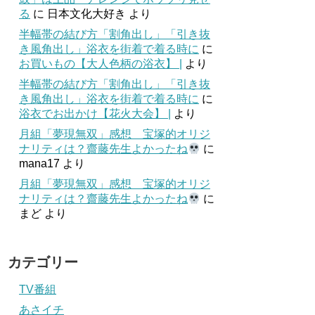
る
に
日本文化大好き
より
半幅帯の結び方「割角出し」「引き抜
き風角出し」浴衣を街着で着る時に
に
お買いもの【大人色柄の浴衣】 |
より
半幅帯の結び方「割角出し」「引き抜
き風角出し」浴衣を街着で着る時に
に
浴衣でお出かけ【花火大会】 |
より
月組「夢現無双」感想 宝塚的オリジ
ナリティは？齋藤先生よかったね
に
mana17
より
月組「夢現無双」感想 宝塚的オリジ
ナリティは？齋藤先生よかったね
に
まど
より
カテゴリー
TV番組
あさイチ