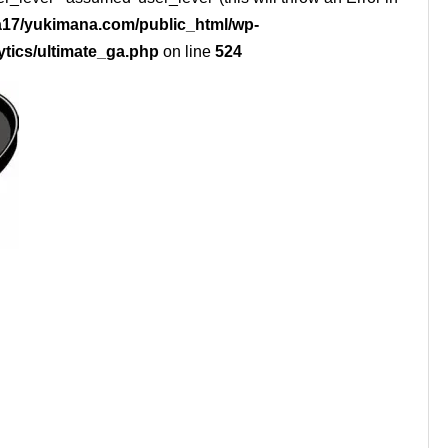
17/yukimana.com/public_html/wp-
ytics/ultimate_ga.php
on line
524