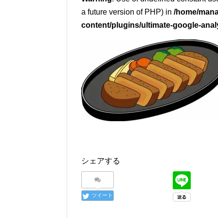
a future version of PHP) in
/home/mana
content/plugins/ultimate-google-anal
シェアする
ツイート