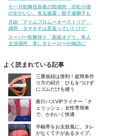
十一月歌舞伎座夜の部感想 市松小僧
の女がいい。莟玉披露・親子連獅子も
月組「アイムフロムーオーストリア」
感想 タマキチは若返っていたけど
スーパー歌舞伎Ⅱ「新版オグリ」隼人
主演感想 美しきヒーローの物語に
よく読まれている記事
三重仮紐は便利！超簡単作
り方の紹介 ひもをつけず
にゴムだけを縫う
夜行バスVIPライナー「チ
ェリッシュ」女性専用車
で、かわいく快適
半幅帯をお太鼓風に。タレ
がなくてテがあるタイプ。