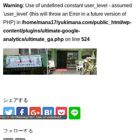
Warning
: Use of undefined constant user_level - assumed
'user_level' (this will throw an Error in a future version of
PHP) in
/home/mana17/yukimana.com/public_html/wp-
content/plugins/ultimate-google-
analytics/ultimate_ga.php
on line
524
シェアする
g</b>: Use of undefined
0<br /> <b>Warning</b>: Use of undefined
error
 assumed 'user_level' (this
nstant user_level - assumed 'user_level' (this
 a future version of PHP) in
ll throw an Error in a future version of PHP) in
imana.com/public_html/wp-
/home/mana17/yukimana.com/public_html/wp-
フォローする
ns/ultimate-google-
content/plugins/ultimate-google-
ate_ga.php</b> on line
analytics/ultimate_ga.php</b> on line
4</b><br />
<b>524</b><br />