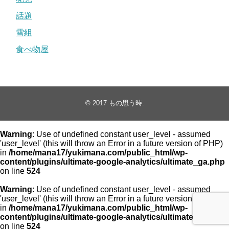
話題
雪組
食べ物屋
© 2017
もの思う時
.
Warning
: Use of undefined constant user_level - assumed
'user_level' (this will throw an Error in a future version of PHP)
in
/home/mana17/yukimana.com/public_html/wp-
content/plugins/ultimate-google-analytics/ultimate_ga.php
on line
524
Warning
: Use of undefined constant user_level - assumed
'user_level' (this will throw an Error in a future version of PHP)
in
/home/mana17/yukimana.com/public_html/wp-
content/plugins/ultimate-google-analytics/ultimate_ga.php
on line
524