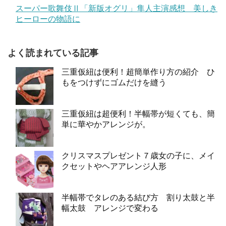
スーパー歌舞伎Ⅱ「新版オグリ」隼人主演感想 美しき
ヒーローの物語に
よく読まれている記事
三重仮紐は便利！超簡単作り方の紹介 ひ
もをつけずにゴムだけを縫う
三重仮紐は超便利！半幅帯が短くても、簡
単に華やかアレンジが。
クリスマスプレゼント７歳女の子に、メイ
クセットやヘアアレンジ人形
半幅帯でタレのある結び方 割り太鼓と半
幅太鼓 アレンジで変わる