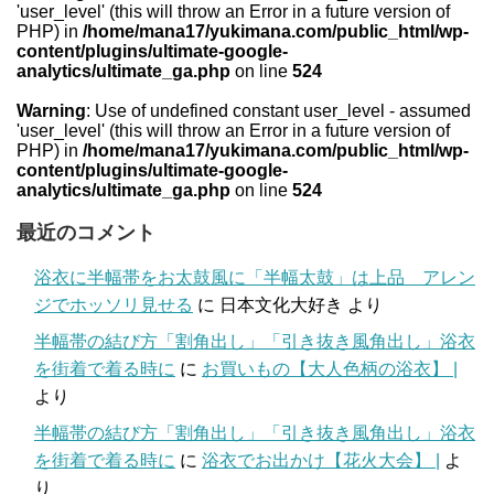
'user_level' (this will throw an Error in a future version of
PHP) in
/home/mana17/yukimana.com/public_html/wp-
content/plugins/ultimate-google-
analytics/ultimate_ga.php
on line
524
Warning
: Use of undefined constant user_level - assumed
'user_level' (this will throw an Error in a future version of
PHP) in
/home/mana17/yukimana.com/public_html/wp-
content/plugins/ultimate-google-
analytics/ultimate_ga.php
on line
524
最近のコメント
浴衣に半幅帯をお太鼓風に「半幅太鼓」は上品 アレン
ジでホッソリ見せる
に
日本文化大好き
より
半幅帯の結び方「割角出し」「引き抜き風角出し」浴衣
を街着で着る時に
に
お買いもの【大人色柄の浴衣】 |
より
半幅帯の結び方「割角出し」「引き抜き風角出し」浴衣
を街着で着る時に
に
浴衣でお出かけ【花火大会】 |
よ
り