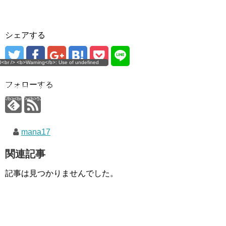
シェアする
g</b>: Use of undefined
0<br /> <b>Warning</b>: Use of undefined
error
 assumed 'user_level' (this
nstant user_level - assumed 'user_level' (this
 a future version of PHP) in
ll throw an Error in a future version of PHP) in
imana.com/public_html/wp-
/home/mana17/yukimana.com/public_html/wp-
フォローする
ns/ultimate-google-
content/plugins/ultimate-google-
ate_ga.php</b> on line
analytics/ultimate_ga.php</b> on line
4</b><br />
<b>524</b><br />
mana17
関連記事
記事は見つかりませんでした。