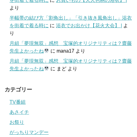
を街着で着る時に
に
お買いもの【大人色柄の浴衣】 |
より
半幅帯の結び方「割角出し」「引き抜き風角出し」浴衣
を街着で着る時に
に
浴衣でお出かけ【花火大会】 |
よ
り
月組「夢現無双」感想 宝塚的オリジナリティは？齋藤
先生よかったね
に
mana17
より
月組「夢現無双」感想 宝塚的オリジナリティは？齋藤
先生よかったね
に
まど
より
カテゴリー
TV番組
あさイチ
お祭り
がっちりマンデー