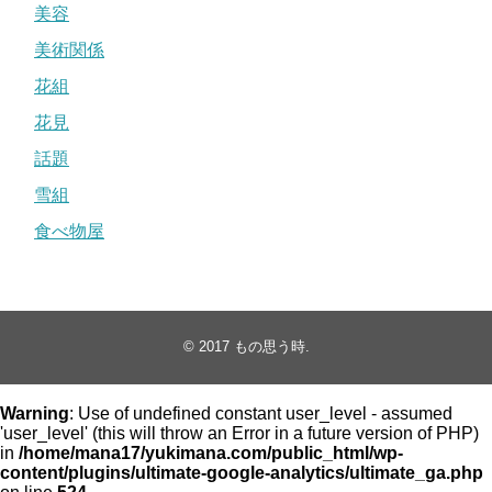
美容
美術関係
花組
花見
話題
雪組
食べ物屋
© 2017
もの思う時
.
Warning
: Use of undefined constant user_level - assumed
'user_level' (this will throw an Error in a future version of PHP)
in
/home/mana17/yukimana.com/public_html/wp-
content/plugins/ultimate-google-analytics/ultimate_ga.php