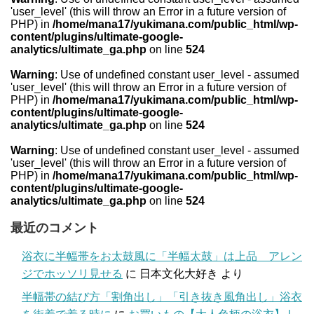
'user_level' (this will throw an Error in a future version of
PHP) in
/home/mana17/yukimana.com/public_html/wp-
content/plugins/ultimate-google-
analytics/ultimate_ga.php
on line
524
Warning
: Use of undefined constant user_level - assumed
'user_level' (this will throw an Error in a future version of
PHP) in
/home/mana17/yukimana.com/public_html/wp-
content/plugins/ultimate-google-
analytics/ultimate_ga.php
on line
524
Warning
: Use of undefined constant user_level - assumed
'user_level' (this will throw an Error in a future version of
PHP) in
/home/mana17/yukimana.com/public_html/wp-
content/plugins/ultimate-google-
analytics/ultimate_ga.php
on line
524
最近のコメント
浴衣に半幅帯をお太鼓風に「半幅太鼓」は上品 アレン
ジでホッソリ見せる
に
日本文化大好き
より
半幅帯の結び方「割角出し」「引き抜き風角出し」浴衣