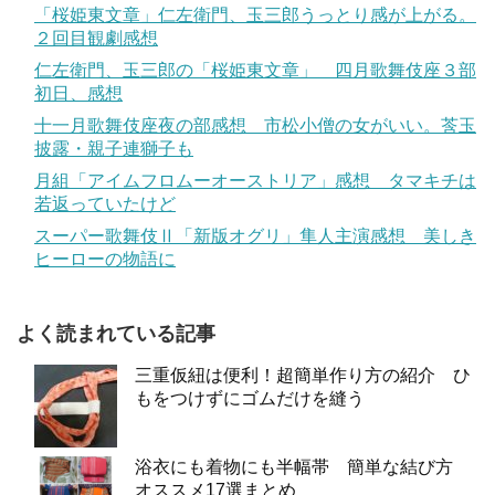
「桜姫東文章」仁左衛門、玉三郎うっとり感が上がる。
２回目観劇感想
仁左衛門、玉三郎の「桜姫東文章」 四月歌舞伎座３部
初日、感想
十一月歌舞伎座夜の部感想 市松小僧の女がいい。莟玉
披露・親子連獅子も
月組「アイムフロムーオーストリア」感想 タマキチは
若返っていたけど
スーパー歌舞伎Ⅱ「新版オグリ」隼人主演感想 美しき
ヒーローの物語に
よく読まれている記事
三重仮紐は便利！超簡単作り方の紹介 ひ
もをつけずにゴムだけを縫う
浴衣にも着物にも半幅帯 簡単な結び方
オススメ17選まとめ