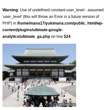
Warning
: Use of undefined constant user_level - assumed
'user_level' (this will throw an Error in a future version of
PHP) in
/home/mana17/yukimana.com/public_html/wp-
content/plugins/ultimate-google-
analytics/ultimate_ga.php
on line
524