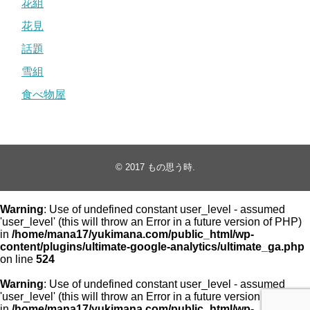
花組
花見
話題
雪組
食べ物屋
© 2017
もの思う時
.
Warning
: Use of undefined constant user_level - assumed
'user_level' (this will throw an Error in a future version of PHP)
in
/home/mana17/yukimana.com/public_html/wp-
content/plugins/ultimate-google-analytics/ultimate_ga.php
on line
524
Warning
: Use of undefined constant user_level - assumed
'user_level' (this will throw an Error in a future version of PHP)
in
/home/mana17/yukimana.com/public_html/wp-