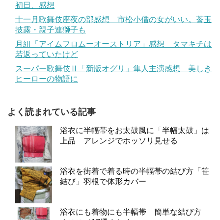
初日、感想
十一月歌舞伎座夜の部感想 市松小僧の女がいい。莟玉
披露・親子連獅子も
月組「アイムフロムーオーストリア」感想 タマキチは
若返っていたけど
スーパー歌舞伎Ⅱ「新版オグリ」隼人主演感想 美しき
ヒーローの物語に
よく読まれている記事
浴衣に半幅帯をお太鼓風に「半幅太鼓」は
上品 アレンジでホッソリ見せる
浴衣を街着で着る時の半幅帯の結び方「笹
結び」羽根で体形カバー
浴衣にも着物にも半幅帯 簡単な結び方