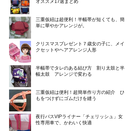
オススメ17選まとめ
三重仮紐は超便利！半幅帯が短くても、簡
単に華やかアレンジが。
クリスマスプレゼント７歳女の子に、メイ
クセットやヘアアレンジ人形
半幅帯でタレのある結び方 割り太鼓と半
幅太鼓 アレンジで変わる
三重仮紐は便利！超簡単作り方の紹介 ひ
もをつけずにゴムだけを縫う
夜行バスVIPライナー「チェリッシュ」女
性専用車で、かわいく快適