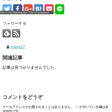
g</b>: Use of undefined
0<br /> <b>Warning</b>: Use of undefined
error
 assumed 'user_level' (this
nstant user_level - assumed 'user_level' (this
 a future version of PHP) in
ll throw an Error in a future version of PHP) in
imana.com/public_html/wp-
/home/mana17/yukimana.com/public_html/wp-
フォローする
ns/ultimate-google-
content/plugins/ultimate-google-
ate_ga.php</b> on line
analytics/ultimate_ga.php</b> on line
4</b><br />
<b>524</b><br />
mana17
関連記事
記事は見つかりませんでした。
コメントをどうぞ
メールアドレスが公開されることはありません。
※
が付いている欄は必
須項目です