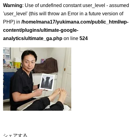
Warning
: Use of undefined constant user_level - assumed
'user_level' (this will throw an Error in a future version of
PHP) in
/home/mana17/yukimana.com/public_html/wp-
content/plugins/ultimate-google-
analytics/ultimate_ga.php
on line
524
シェアする