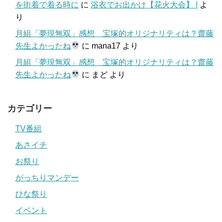
を街着で着る時に
に
浴衣でお出かけ【花火大会】 |
よ
り
月組「夢現無双」感想 宝塚的オリジナリティは？齋藤
先生よかったね
に
mana17
より
月組「夢現無双」感想 宝塚的オリジナリティは？齋藤
先生よかったね
に
まど
より
カテゴリー
TV番組
あさイチ
お祭り
がっちりマンデー
ひな祭り
イベント