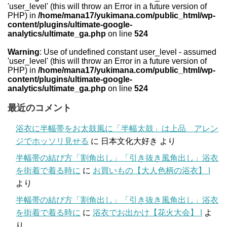
'user_level' (this will throw an Error in a future version of
PHP) in
/home/mana17/yukimana.com/public_html/wp-
content/plugins/ultimate-google-
analytics/ultimate_ga.php
on line
524
Warning
: Use of undefined constant user_level - assumed
'user_level' (this will throw an Error in a future version of
PHP) in
/home/mana17/yukimana.com/public_html/wp-
content/plugins/ultimate-google-
analytics/ultimate_ga.php
on line
524
最近のコメント
浴衣に半幅帯をお太鼓風に「半幅太鼓」は上品 アレン
ジでホッソリ見せる
に
日本文化大好き
より
半幅帯の結び方「割角出し」「引き抜き風角出し」浴衣
を街着で着る時に
に
お買いもの【大人色柄の浴衣】 |
より
半幅帯の結び方「割角出し」「引き抜き風角出し」浴衣
を街着で着る時に
に
浴衣でお出かけ【花火大会】 |
よ
り