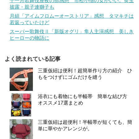
十一月歌舞伎座夜の部感想 市松小僧の女がいい。莟玉
披露・親子連獅子も
月組「アイムフロムーオーストリア」感想 タマキチは
若返っていたけど
スーパー歌舞伎Ⅱ「新版オグリ」隼人主演感想 美しき
ヒーローの物語に
よく読まれている記事
三重仮紐は便利！超簡単作り方の紹介 ひ
もをつけずにゴムだけを縫う
浴衣にも着物にも半幅帯 簡単な結び方
オススメ17選まとめ
三重仮紐は超便利！半幅帯が短くても、簡
単に華やかアレンジが。