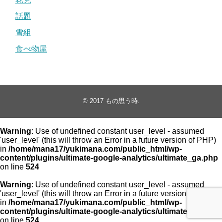
話題
雪組
食べ物屋
© 2017
もの思う時
.
Warning
: Use of undefined constant user_level - assumed
'user_level' (this will throw an Error in a future version of PHP)
in
/home/mana17/yukimana.com/public_html/wp-
content/plugins/ultimate-google-analytics/ultimate_ga.php
on line
524
Warning
: Use of undefined constant user_level - assumed
'user_level' (this will throw an Error in a future version of PHP)
in
/home/mana17/yukimana.com/public_html/wp-
content/plugins/ultimate-google-analytics/ultimate_ga.php
on line
524