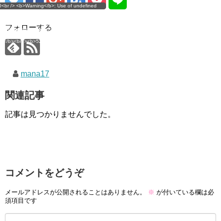
g</b>: Use of undefined
0<br /> <b>Warning</b>: Use of undefined
error
 assumed 'user_level' (this
nstant user_level - assumed 'user_level' (this
 a future version of PHP) in
ll throw an Error in a future version of PHP) in
imana.com/public_html/wp-
/home/mana17/yukimana.com/public_html/wp-
フォローする
ns/ultimate-google-
content/plugins/ultimate-google-
ate_ga.php</b> on line
analytics/ultimate_ga.php</b> on line
4</b><br />
<b>524</b><br />
mana17
関連記事
記事は見つかりませんでした。
コメントをどうぞ
メールアドレスが公開されることはありません。
※
が付いている欄は必
須項目です